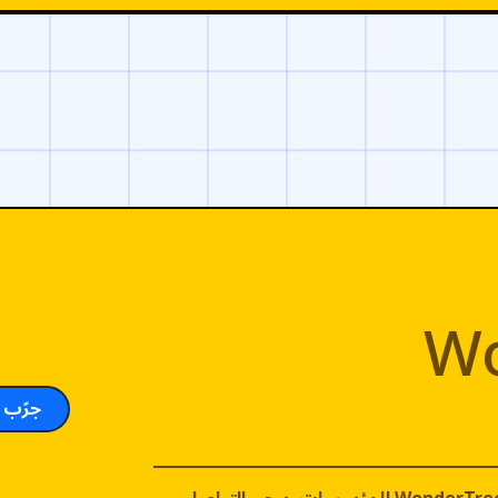
Wo
جرّب م