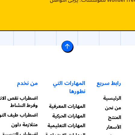
إذا كان لديك أي استفسار أو كنت مهتمًا بـ WonderTree للمؤسسات، يرجى التواصل
رابط سريع
المهارات التي
من نخدم
نطورها
الرئيسية
اضطراب نقص الانت
وفرط النشاط
المهارات المعرفية
من نحن
اضطراب طيف التو
المهارات الحركية
المنتج
متلازمة داون
المهارات التعليمية
الأسعار
اضطراب التنسيق