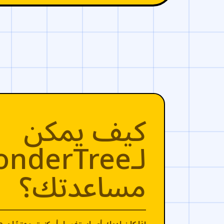
كيف يمكن
لـnderTree
مساعدتك؟