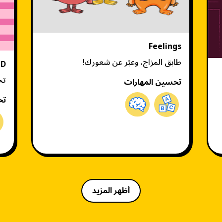
Feelings
طابق المزاج، وعبّر عن شعورك!
'D
تح
تحسين المهارات
تح
أظهر المزيد